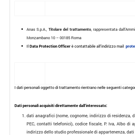
Anas S.p.A.,
Titolare del trattamento
, rappresentata dall’Ammi
Monzambano 10 – 00185 Roma
Il
Data Protection Officer
è contattabile all’indirizzo mail
prot
I dati personali oggetto di trattamento rientrano nelle seguenti categor
Dati personali acquisiti direttamente dall’interessato:
dati anagrafici (nome, cognome, indirizzo di residenza, da
PEC, contatti telefonici), codice fiscale, P. Iva, Albo d
indirizzo dello studio professionale di appartenenza, dati 