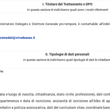
I. Titolare del Trattamento e DPO
In questa sezione le indichiamo quali sono i nostri riferimenti
nistratore Delegato e Direttore Generale pro-tempore, è contattabile all’indir
ezionedati@stradeanas.it
II. Tipologie di dati personali
In questa sezione le indichiamo quali tipologie di dati le chiedia
ie:
ta e luogo di nascita, cittadinanza, stato civile, professione), dati co
i appartenenza e data di iscrizione, anzianità di iscrizione all’Albo di
relativi a polizza assicurativa, dati del curriculum vitae, coordinate ban