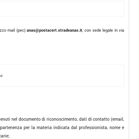
izzo mail (pec)
anas@postacert.stradeanas.it
, con sede legale
in via
mo
ntenuti nel documento di riconoscimento, dati di contatto (email,
 appartenenza per la materia indicata dal professionista, nome e
carie;